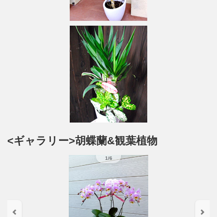
<ギャラリー>胡蝶蘭&観葉植物
1/6